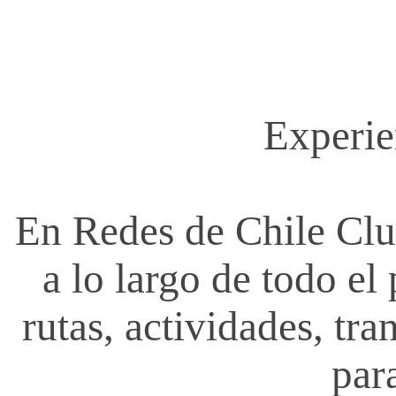
.
c
Experie
l
u
En Redes de Chile Clu
b
a lo largo de todo el
rutas, actividades, tr
par